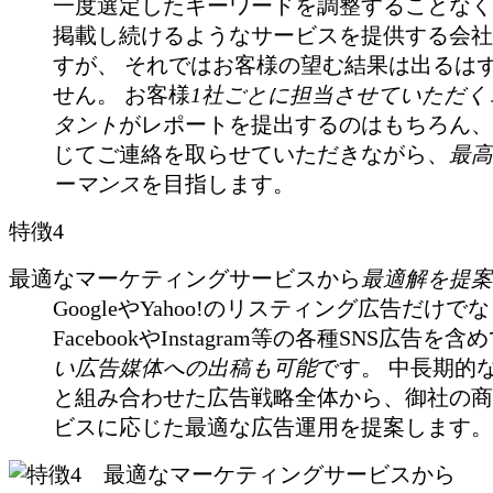
一度選定したキーワードを調整することなく
掲載し続けるようなサービスを提供する会社
すが、 それではお客様の望む結果は出るは
せん。 お客様
1社ごとに担当させていただく
タント
がレポートを提出するのはもちろん、
じてご連絡を取らせていただきながら、
最高
ーマンス
を目指します。
特徴4
最適なマーケティングサービスから
最適解を提案
GoogleやYahoo!のリスティング広告だけで
FacebookやInstagram等の各種SNS広告を含
い広告媒体への出稿も可能
です。 中長期的な
と組み合わせた広告戦略全体から、御社の商
ビスに応じた最適な広告運用を提案します。